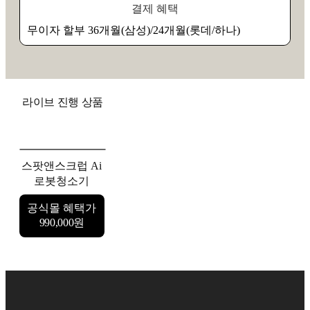
결제 혜택
무이자 할부 36개월(삼성)/24개월(롯데/하나)
라이브 진행 상품
스팟앤스크럽 Ai
로봇청소기
공식몰 혜택가
990,000원